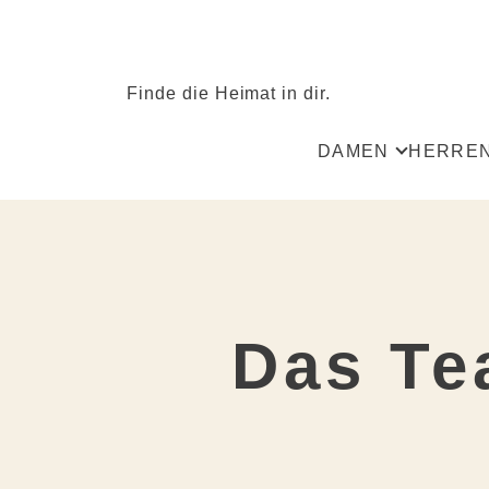
Finde die Heimat in dir.
DAMEN
HERRE
Alle
Alle
Röcke
Hosen
Blusen & Shirts
Westen
Spenzer & Westen
Hemden
Das T
Jacken
Hosentr
Kleider
Strick
Strick