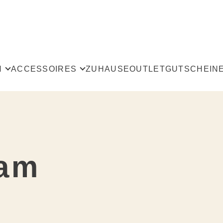
N
ACCESSOIRES
ZUHAUSE
OUTLET
GUTSCHEIN
Alle
Tücher & Schals
Taschen
eam
äger