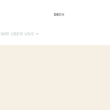
DE
EN
E
WIR ÜBER UNS
Die Rockmacherin
Das Team
Philosophie
Geschichten
Führungen
Presse
Storefinder